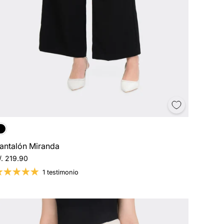
en tu
ompra
antalón Miranda
/. 219.90
s de las
mociones
1 testimonio