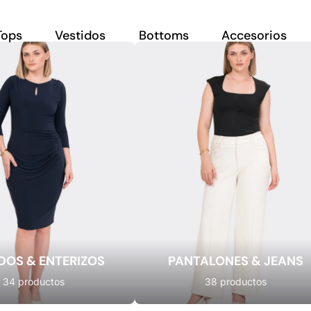
Tops
Vestidos
Bottoms
Accesorios
DOS & ENTERIZOS
PANTALONES & JEANS
34 productos
38 productos