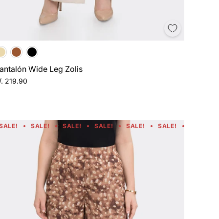
antalón Wide Leg Zolis
/. 219.90
SALE!
SALE!
SALE!
SALE!
SALE!
SALE!
SALE!