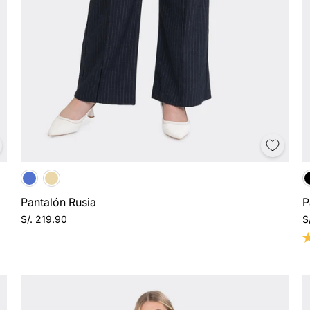
10% OFF 
primera c
Pantalón Rusia
P
S/. 219.90
S
¡Suscríbete! Recibe noticia
nuevas colecciones y pro
exclusivas