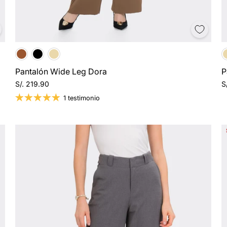
Pantalón Wide Leg Dora
P
S/. 219.90
S
1 testimonio